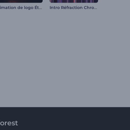
Animation de logo Étincelles de feu rapides
Intro Réfraction Chromatique
orest