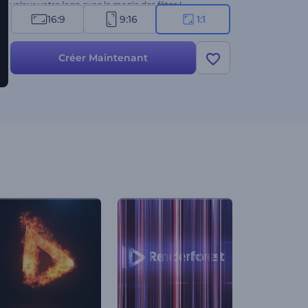
valeur votre logo avec la magie des fêtes !
16:9
9:16
1:1
Créer Maintenant