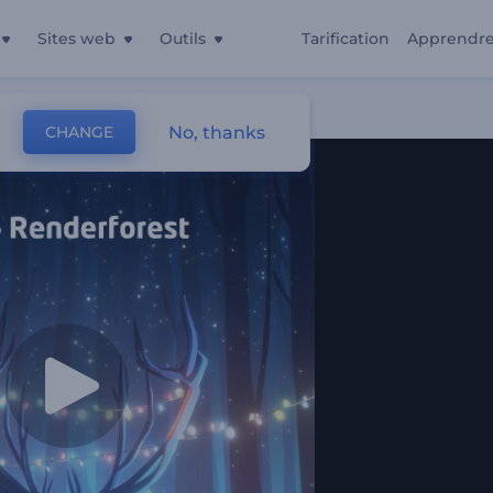
Sites web
Outils
Tarification
Apprendr
oël
No, thanks
CHANGE