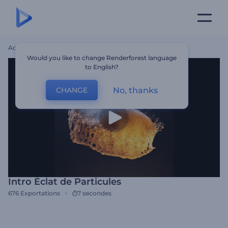
Accueil
Modèles
Intro Éclat De Particules
Would you like to change Renderforest language
to English?
No, thanks
CHANGE
Intro Éclat de Particules
676
Exportations
7 secondes