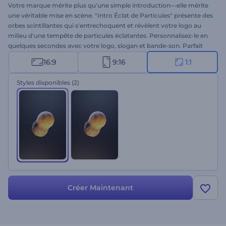
Votre marque mérite plus qu'une simple introduction—elle mérite
une véritable mise en scène. "Intro Éclat de Particules" présente des
orbes scintillantes qui s'entrechoquent et révèlent votre logo au
milieu d'une tempête de particules éclatantes. Personnalisez-le en
quelques secondes avec votre logo, slogan et bande-son. Parfait
pour les secteurs de la technologie, de la science, de la biologie, de
16:9
9:16
1:1
l’innovation et de la création, qui veulent impressionner dès la
première seconde. Créez-le maintenant et boostez votre identité de
Styles disponibles
(2)
marque avec une explosion étincelante !
Créer Maintenant