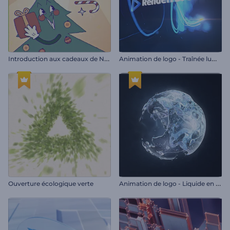
I
ntroduction aux cadeaux de Noël en dessin animé
A
nimation de logo - Traînée lumineuse rapide
A
nimation de logo - Liquide en rotation
Ouverture écologique verte