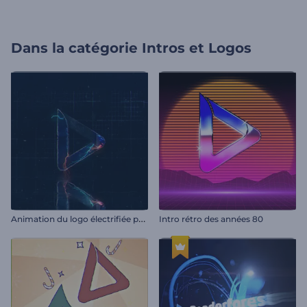
Dans la catégorie
Intros et Logos
A
nimation du logo électrifiée pour les jeux vidéo
Intro rétro des années 80