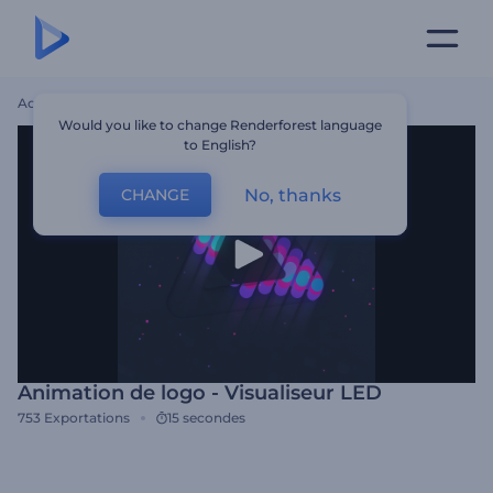
Accueil
Modèles
Animation De Logo - Visualiseur LED
Would you like to change Renderforest language
to English?
No, thanks
CHANGE
Animation de logo - Visualiseur LED
753
Exportations
15 secondes