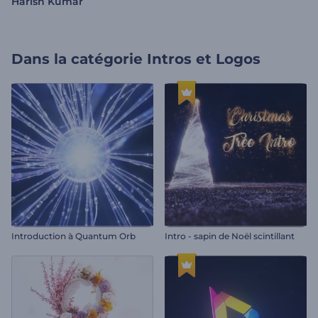
Harish Kumar
Dans la catégorie
Intros et Logos
Introduction à Quantum Orb
Intro - sapin de Noël scintillant