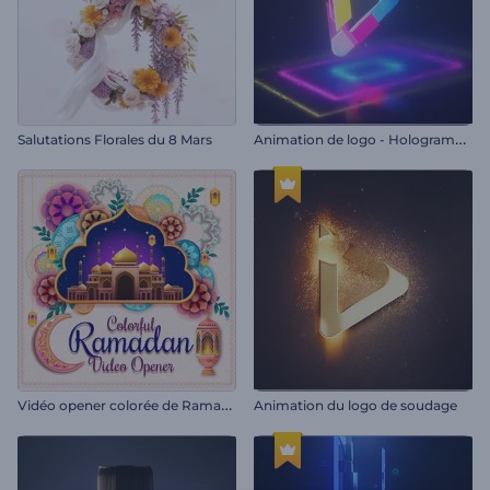
A
nimation de logo - Hologramme coloré
Salutations Florales du 8 Mars
V
idéo opener colorée de Ramadan
Animation du logo de soudage