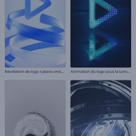
R
évélation de logo rubans ondulés
A
nimation du logo sous la lumière LED