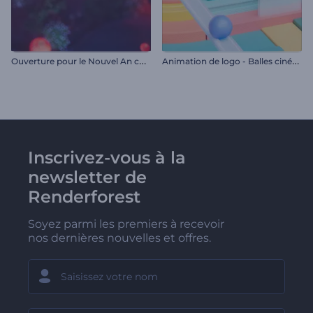
O
uverture pour le Nouvel An chinois
A
nimation de logo - Balles cinétiques
Inscrivez-vous à la
newsletter de
Renderforest
Soyez parmi les premiers à recevoir
nos dernières nouvelles et offres.