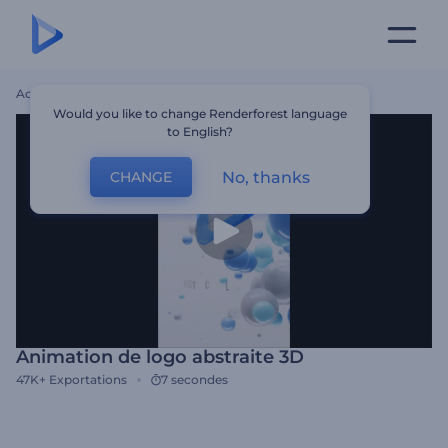
Accueil
Modèles
Animation De Logo Abstraite 3D
Would you like to change Renderforest language
to English?
No, thanks
CHANGE
Animation de logo abstraite 3D
47K+
Exportations
7 secondes