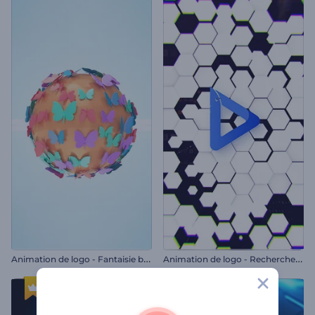
A
nimation de logo - Fantaisie brillante aux papillons
A
nimation de logo - Recherche sur le web