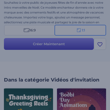
Souhaitez à votre public de joyeuses fêtes de fin d'année avec notre
Intro merveilles de Noël. Ce modèle enchanteur donnera vie à votre
marque avec des ornements festifs et une atmosphère de vacances
chaleureuse. Importez votre logo, ajoutez un message personnel,
sélectionnez une piste musicale et partagez la joie de la saison en
quelques clics. Cette vidéo est idéale pour les vœux de fin d'année,
16:9
1:1
les invitations à des événements, les messages sociaux saisonniers
et d'autres vidéos sur le thème des fêtes de fin d'année. Rendez
cette saison encore plus spéciale : créez votre vidéo dès maintenant
Créer Maintenant
!
Dans la catégorie
Vidéos d'invitation