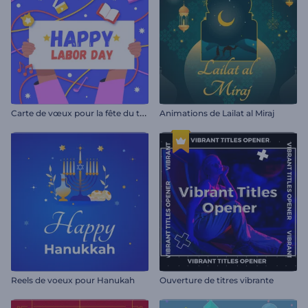
C
arte de vœux pour la fête du travail
Animations de Lailat al Miraj
Reels de voeux pour Hanukah
Ouverture de titres vibrante