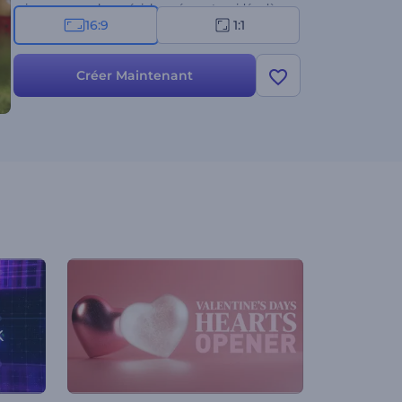
saison encore plus spéciale : créez votre vidéo dès
16:9
1:1
maintenant !
Créer Maintenant