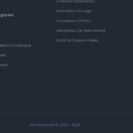
Création D'animation
Animation Du Logo
gories
Concepteur D'intro
o
Générateur De Texte Animé
Outil De Création Vidéo
eption Graphique
Web
ette
Renderforest © 2013 - 2026