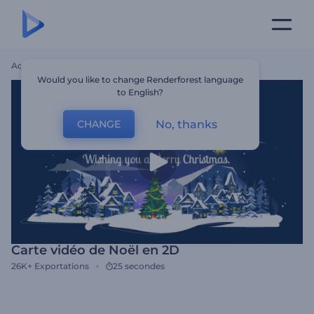
Accueil
Modèles
Carte Vidéo De Noël En 2D
Would you like to change Renderforest language
to English?
No, thanks
CHANGE
Carte vidéo de Noël en 2D
26K+
Exportations
25 secondes