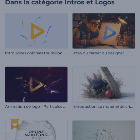
Dans la catégorie
Intros et Logos
I
ntro lignes colorées tourbillonnantes
Intro du carnet du designer
A
nimation de logo - Particules en feu
I
ntroduction au matériel de cricket