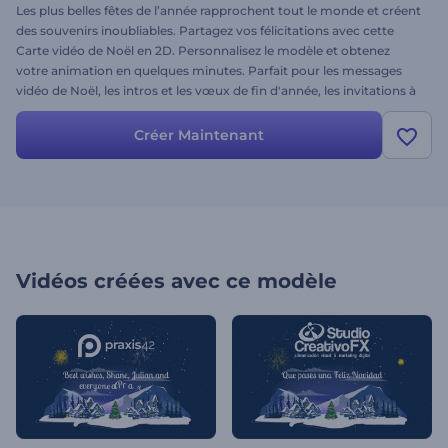
Les plus belles fêtes de l’année rapprochent tout le monde et créent
des souvenirs inoubliables. Partagez vos félicitations avec cette
Carte vidéo de Noël en 2D. Personnalisez le modèle et obtenez
votre animation en quelques minutes. Parfait pour les messages
vidéo de Noël, les intros et les vœux de fin d'année, les invitations à
des fêtes, et bien plus encore. Semez de l'amour et de l'espoir par le
biais de votre message vidéo. Essayez sans plus attendre !
Créer Maintenant
Vidéos créées avec ce modèle