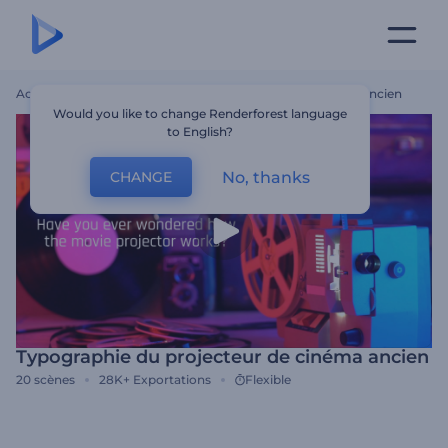
Accueil
Modèles
Typographie Du Projecteur De Cinéma Ancien
Would you like to change Renderforest language
to English?
No, thanks
CHANGE
Typographie du projecteur de cinéma ancien
20
scènes
28K+
Exportations
Flexible