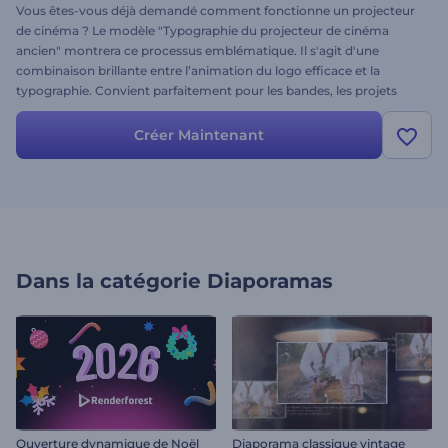
Vous êtes-vous déjà demandé comment fonctionne un projecteur
de cinéma ? Le modèle "Typographie du projecteur de cinéma
ancien" montrera ce processus emblématique. Il s'agit d'une
combinaison brillante entre l’animation du logo efficace et la
typographie. Convient parfaitement pour les bandes, les projets
cinématographiques, les présentations, les intros, les messages de
motivation et bien plus encore. Montrez votre approche unique à
Créer Maintenant
travers une vidéo impressionnante ! Il suffit de télécharger vos
fichiers et vos textes et de faire un essai sans plus tarder !
Dans la catégorie
Diaporamas
Ouverture dynamique de Noël
Diaporama classique vintage