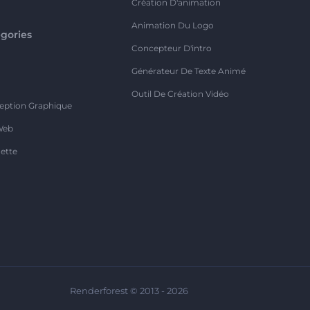
Création D'animation
Animation Du Logo
gories
Concepteur D'intro
o
Générateur De Texte Animé
Outil De Création Vidéo
eption Graphique
Web
ette
Renderforest © 2013 - 2026