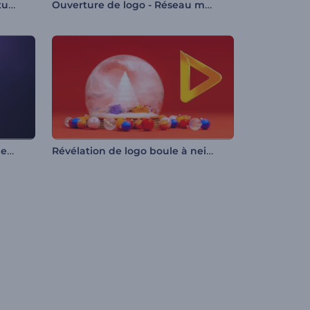
Animation de logo - Rétro futuriste
Ouverture de logo - Réseau mondial
Animation de logo - Reflets de néon
Révélation de logo boule à neige