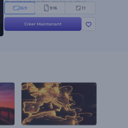
dès maintenant et mettez votre logo en valeur !
16:9
9:16
1:1
Créer Maintenant