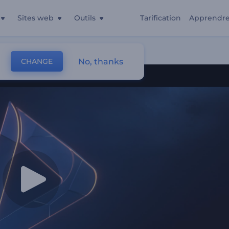
Sites web
Outils
Tarification
Apprendr
No, thanks
CHANGE