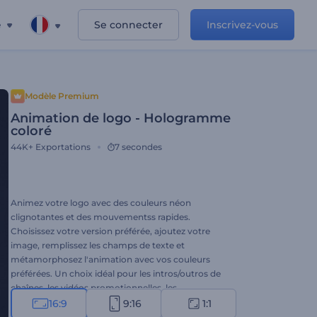
e
Se connecter
Inscrivez-vous
Modèle Premium
Animation de logo - Hologramme
coloré
44K+
Exportations
7 secondes
Animez votre logo avec des couleurs néon
clignotantes et des mouvementss rapides.
Choisissez votre version préférée, ajoutez votre
image, remplissez les champs de texte et
métamorphosez l'animation avec vos couleurs
préférées. Un choix idéal pour les intros/outros de
chaînes, les vidéos promotionnelles, les
présentations et bien plus encore. Essayez dès
16:9
9:16
1:1
maintenant !