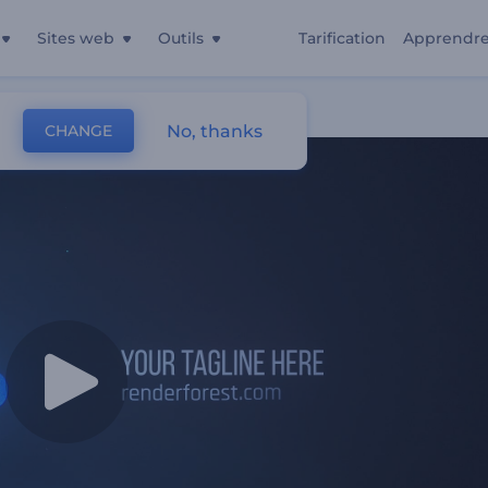
Sites web
Outils
Tarification
Apprendr
loré
No, thanks
CHANGE