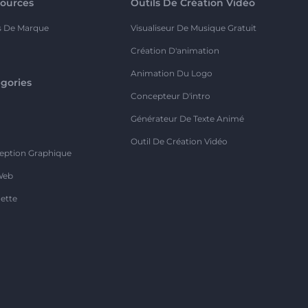
ources
Outils De Création Vidéo
s De Marque
Visualiseur De Musique Gratuit
Création D'animation
Animation Du Logo
gories
Concepteur D'intro
o
Générateur De Texte Animé
Outil De Création Vidéo
eption Graphique
Web
ette