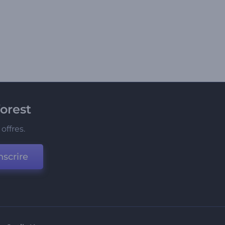
orest
offres.
nscrire