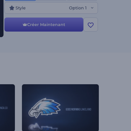
Style
Option 1
Créer Maintenant