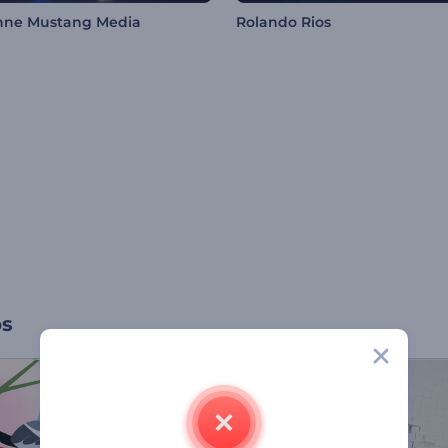
nne Mustang Media
Rolando Rios
os