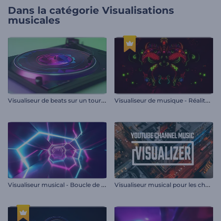
Dans la catégorie
Visualisations
musicales
V
isualiseur de beats sur un tourne-disque
V
isualiseur de musique - Réalité ethnique
V
isualiseur musical - Boucle de néon
V
isualiseur musical pour les chaînes YouTube