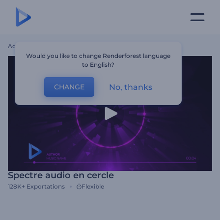
Accueil
Modèles
Spectre Audio En Cercle
Would you like to change Renderforest language
to English?
No, thanks
CHANGE
Spectre audio en cercle
128K+
Exportations
Flexible