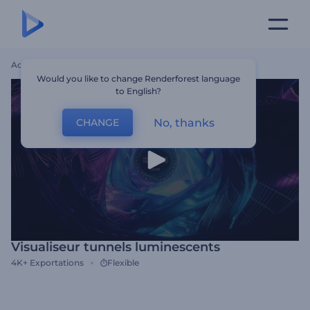
Accueil
Modèles
Visualiseur Tunnels Luminescents
Would you like to change Renderforest language
to English?
No, thanks
CHANGE
Visualiseur tunnels luminescents
4K+
Exportations
Flexible