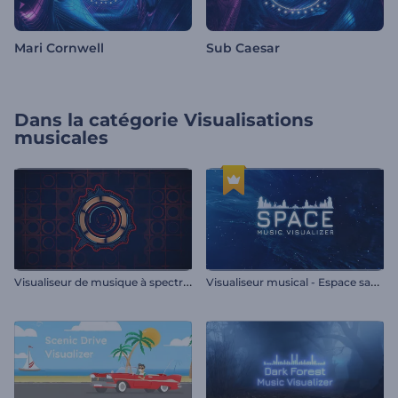
Mari Cornwell
Sub Caesar
Dans la catégorie
Visualisations
musicales
V
isualiseur de musique à spectre audio plat
V
isualiseur musical - Espace sans fin