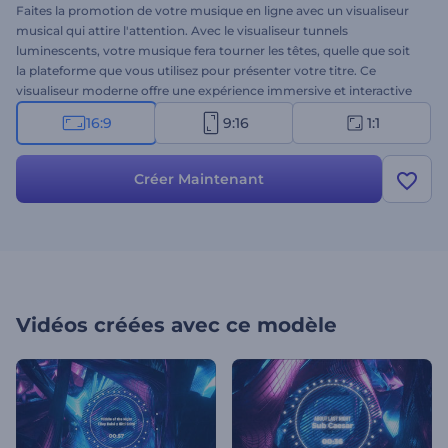
Faites la promotion de votre musique en ligne avec un visualiseur
musical qui attire l'attention. Avec le visualiseur tunnels
luminescents, votre musique fera tourner les têtes, quelle que soit
la plateforme que vous utilisez pour présenter votre titre. Ce
visualiseur moderne offre une expérience immersive et interactive
qui utilise des lumières et des visuels dynamiques pour créer un
16:9
9:16
1:1
effet tunnel hypnotique. Il est parfaitement adapté aux promotions
de musique techno, dance, hip-hop ou électro. Téléchargez votre
morceau, tapez le titre de votre chanson et obtenez un visualiseur
Créer Maintenant
musical professionnel en quelques clics. Essayez-le dès maintenant
!
Vidéos créées avec ce modèle