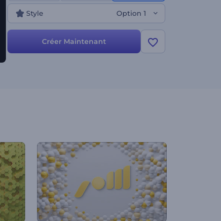
ou outros de chaînes, les publicités télévisées, les
Style
Option 1
ouvertures de présentations, et bien d'autres
choses encore. Créez maintenant et élevez votre
marque !
Créer Maintenant