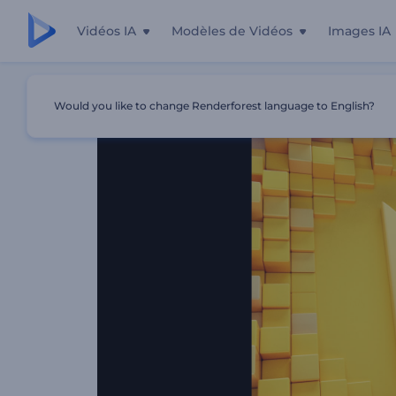
Vidéos IA
Modèles de Vidéos
Images IA
Accueil
Modèles
Intro De Formes Géométriques Épuré
Would you like to change Renderforest language to English?