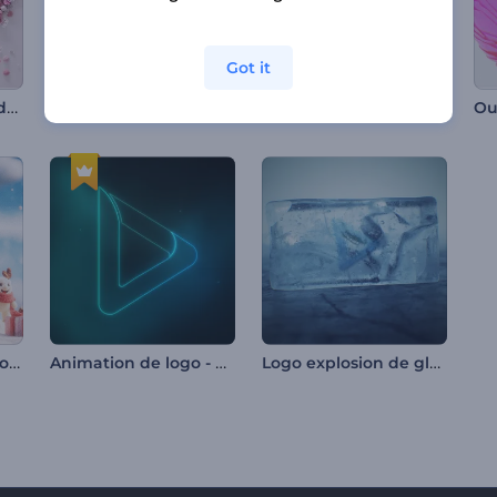
Got it
Intro cœurs floraux de la Saint-Valentin
Intro œuf de Pâques fleuri
Révélation de logo de Clean Forming
Générique de Noël joyeux
Animation de logo - Néons lumineux
Logo explosion de glace