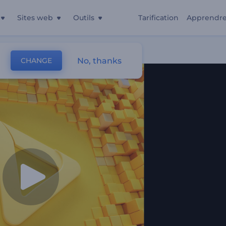
Sites web
Outils
Tarification
Apprendr
es
No, thanks
CHANGE