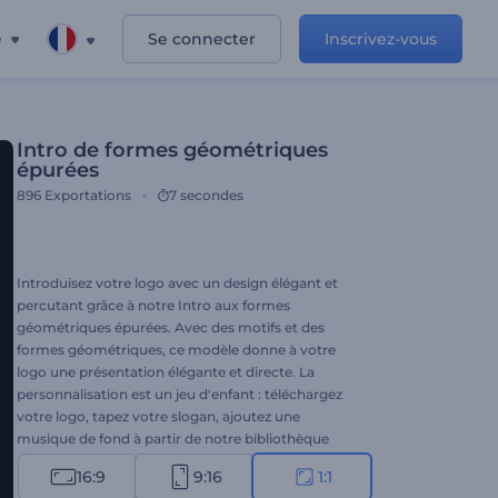
e
Se connecter
Inscrivez-vous
Intro de formes géométriques
épurées
896
Exportations
7 secondes
Introduisez votre logo avec un design élégant et
percutant grâce à notre Intro aux formes
géométriques épurées. Avec des motifs et des
formes géométriques, ce modèle donne à votre
logo une présentation élégante et directe. La
personnalisation est un jeu d'enfant : téléchargez
votre logo, tapez votre slogan, ajoutez une
musique de fond à partir de notre bibliothèque
musicale ou téléchargez la vôtre. Parfait pour les
16:9
9:16
1:1
promotions de produits ou de services, les intros