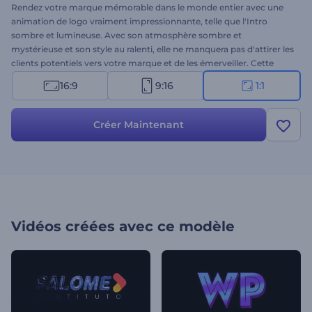
Rendez votre marque mémorable dans le monde entier avec une
animation de logo vraiment impressionnante, telle que l'Intro
sombre et lumineuse. Avec son atmosphère sombre et
mystérieuse et son style au ralenti, elle ne manquera pas d'attirer les
clients potentiels vers votre marque et de les émerveiller. Cette
animation de logo transmet passion, dynamisme et créativité - tout
16:9
9:16
1:1
ce qu'il faut pour présenter un événement d'entreprise, un
lancement de produit, une marque ou un article de mode.
Télécharge ton logo, tape ton slogan et reçois un logo animé de
Créer Maintenant
manière professionnelle en quelques minutes. Essaie-le maintenant
!
Vidéos créées avec ce modèle