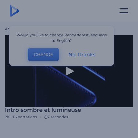
Accueil
Modèles
Intro Sombre Et Lumineuse
Would you like to change Renderforest language
to English?
No, thanks
CHANGE
Intro sombre et lumineuse
2K+
Exportations
7 secondes