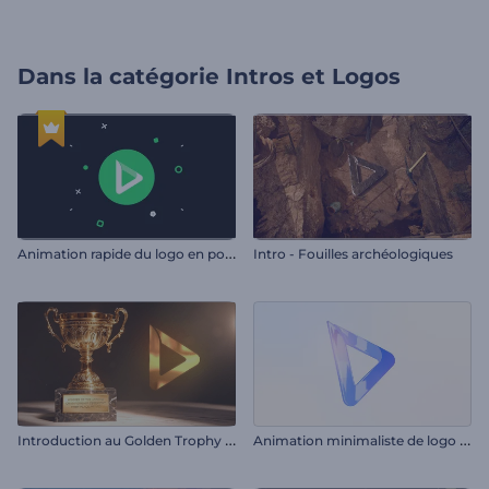
Dans la catégorie
Intros et Logos
A
nimation rapide du logo en pop-up
Intro - Fouilles archéologiques
I
ntroduction au Golden Trophy Award
A
nimation minimaliste de logo d'entreprise