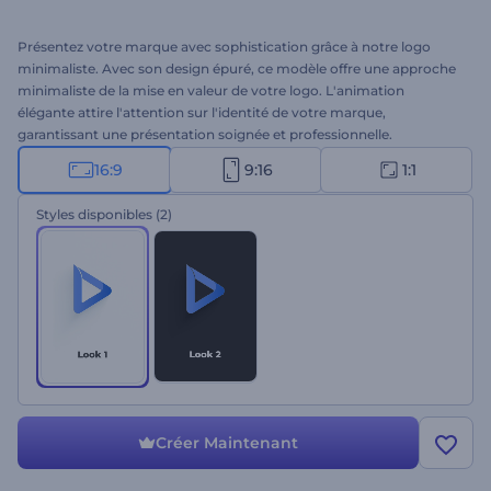
Présentez votre marque avec sophistication grâce à notre logo
minimaliste. Avec son design épuré, ce modèle offre une approche
minimaliste de la mise en valeur de votre logo. L'animation
élégante attire l'attention sur l'identité de votre marque,
garantissant une présentation soignée et professionnelle.
Personnalisez le modèle avec votre logo, votre slogan et une
16:9
9:16
1:1
musique de fond pour créer une première impression mémorable
pour les spectateurs. Idéal pour les introductions d'entreprises, les
Styles disponibles
(2)
ouvertures de conférences, les promotions de services, et bien
d'autres projets. Créez dès maintenant et regardez votre logo
prendre vie avec style !
Créer Maintenant