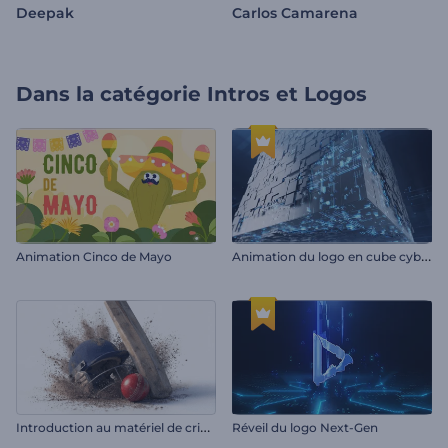
Deepak
Carlos Camarena
Dans la catégorie
Intros et Logos
A
nimation du logo en cube cybernétique
Animation Cinco de Mayo
I
ntroduction au matériel de cricket
Réveil du logo Next-Gen