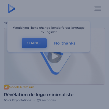
Accueil
Modèles
Révélation De Logo Minimaliste
Would you like to change Renderforest language
to English?
No, thanks
CHANGE
Modèle Premium
Révélation de logo minimaliste
60K+
Exportations
7 secondes