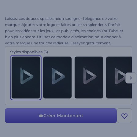
Laissez ces douces spirales néon souligner l'élégance de votre
marque. Ajoutez votre logo et faites briller sa splendeur. Parfait
pour les vidéos sur les jeux, les publicités, les chaînes YouTube, et
bien plus encore. Utilisez ce modèle d’animation pour donner à
votre marque une touche radieuse. Essayez gratuitement.
Styles disponibles
(5)
Créer Maintenant