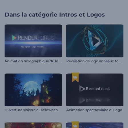
Dans la catégorie
Intros et Logos
A
nimation holographique du logo
R
évélation de logo anneaux tournoyants
Ouverture sinistre d'Halloween
Animation spectaculaire du logo