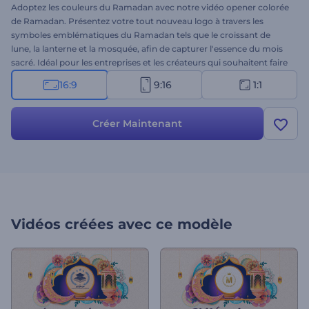
Adoptez les couleurs du Ramadan avec notre vidéo opener colorée
de Ramadan. Présentez votre tout nouveau logo à travers les
symboles emblématiques du Ramadan tels que le croissant de
lune, la lanterne et la mosquée, afin de capturer l'essence du mois
sacré. Idéal pour les entreprises et les créateurs qui souhaitent faire
passer leurs messages, leurs vœux ou leurs promotions sur le
16:9
9:16
1:1
Ramadan à l'aide de visuels captivants. Personnalisez-le avec votre
logo, tapez vos textes et ajoutez une musique de fond dynamique
pour compléter l'atmosphère de célébration. Créez dès maintenant
Créer Maintenant
et propagez l'esprit du Ramadan !
Vidéos créées avec ce modèle