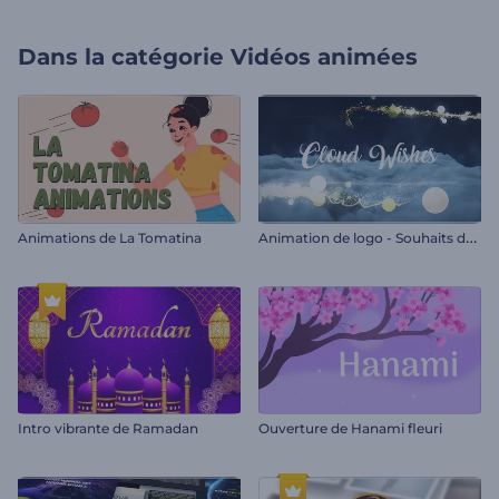
Dans la catégorie
Vidéos animées
A
nimation de logo - Souhaits de nuage
Animations de La Tomatina
Intro vibrante de Ramadan
Ouverture de Hanami fleuri