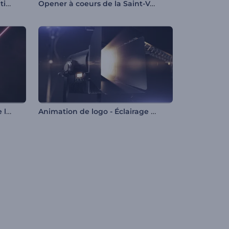
Intro - Lignes simples en rotation
Opener à coeurs de la Saint-Valentin
Animation de logo - Découpe laser au néon
Animation de logo - Éclairage de studio