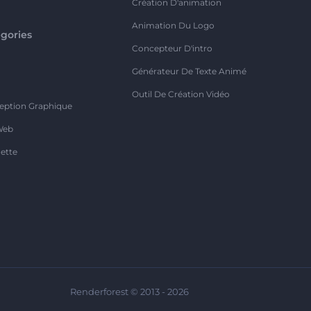
Création D'animation
Animation Du Logo
gories
Concepteur D'intro
o
Générateur De Texte Animé
Outil De Création Vidéo
eption Graphique
Web
ette
Renderforest © 2013 - 2026