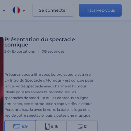
e
Se connecter
Inscrivez-vous
Présentation du spectacle
comique
2K+
Exportations
5 secondes
Préparez-vous à être sous les projecteurs et à rire !
L'« Intro du Spectacle d'Humour » est conçue pour
lancer votre spectacle avec charme et humour.
Idéale pour les soirées humoristiques, les
spectacles de stand-up ou les contenus en ligne
amusants, cette introduction captive dès le début.
Personnalisez-la avec le nom, la date, le logo et le
lieu de votre spectacle, puis ajoutez une musique
de fond entraînante. Qu'il s'agisse d'un spectacle en
16:9
9:16
1:1
direct ou d'un clip en ligne, cette intro sublimera