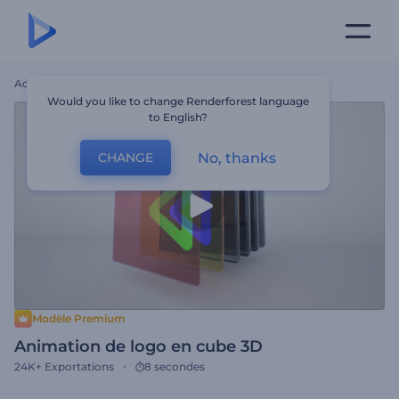
Accueil
Modèles
Animation De Logo En Cube 3D
Would you like to change Renderforest language
to English?
No, thanks
CHANGE
Modèle Premium
Animation de logo en cube 3D
24K+
Exportations
8 secondes