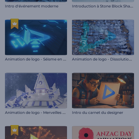
I
ntroduction à Stone Block Shatter
Intro d'événement moderne
A
nimation de logo - Séisme en néon
A
nimation de logo - Dissolution du métal
A
nimation de logo - Merveilles d'hiver
Intro du carnet du designer