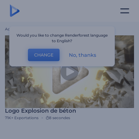
Accueil
Modèles
Logo Explosion De Béton
Would you like to change Renderforest language
to English?
No, thanks
CHANGE
Logo Explosion de béton
71K+
Exportations
8 secondes