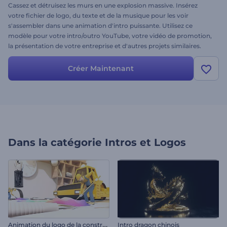
Cassez et détruisez les murs en une explosion massive. Insérez
votre fichier de logo, du texte et de la musique pour les voir
s'assembler dans une animation d'intro puissante. Utilisez ce
modèle pour votre intro/outro YouTube, votre vidéo de promotion,
la présentation de votre entreprise et d'autres projets similaires.
Laissez une trace distinctive sur votre public avec le logo Explosion
de béton. Essayez dès maintenant !
Créer Maintenant
Dans la catégorie
Intros et Logos
A
nimation du logo de la construction
Intro dragon chinois