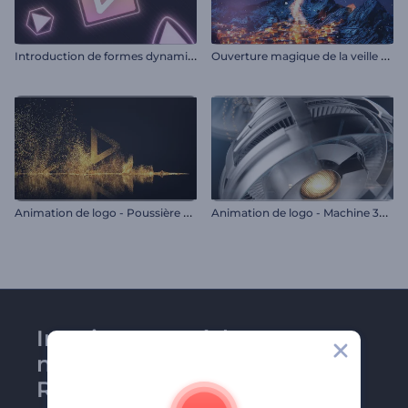
I
ntroduction de formes dynamiques néon
O
uverture magique de la veille du Nouvel An
A
nimation de logo - Poussière de paillettes
A
nimation de logo - Machine 3D de haute technologie
Inscrivez-vous à la
newsletter de
Renderforest