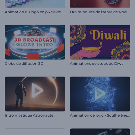
A
nimation du logo en pixels de glitch
Ouvre-boules de l'arbre de Noël
Globe de diffusion 3D
Animations de vœux de Diwali
A
nimation de logo - Souffle énergétique des particules
Intro mystique Astronaute