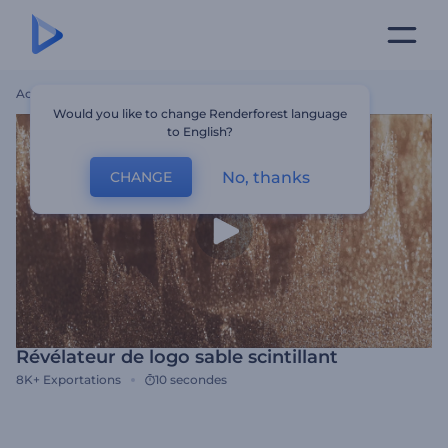
Accueil
Modèles
Révélateur De Logo Sable Scintillant
Would you like to change Renderforest language
to English?
No, thanks
CHANGE
Révélateur de logo sable scintillant
8K+
Exportations
10 secondes