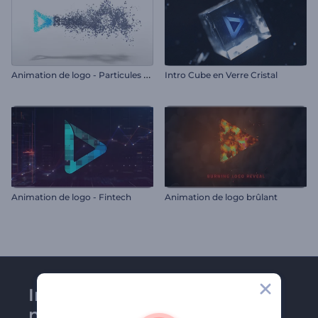
A
nimation de logo - Particules simples
Intro Cube en Verre Cristal
Animation de logo - Fintech
Animation de logo brûlant
Inscrivez-vous à la
newsletter de