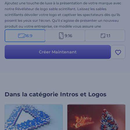
Ajoutez une touche de luxe à la présentation de votre marque avec
notre Révélateur de logo sable scintillant. Laissez les sables
scintillants dévoiler votre logo et captiver les spectateurs dès qu'ils
posent les yeux sur l'écran. Qu'il s'agisse de présenter un nouveau
produit ou votre entreprise, ce modèle vous assure une
présentation mémorable. Personnalisez-le avec votre logo, votre
16:9
9:16
1:1
slogan et une musique de fond pour que votre marque se distingue
des autres. Créez dès maintenant et élevez votre identité visuelle à
de nouveaux sommets !
Créer Maintenant
Dans la catégorie
Intros et Logos