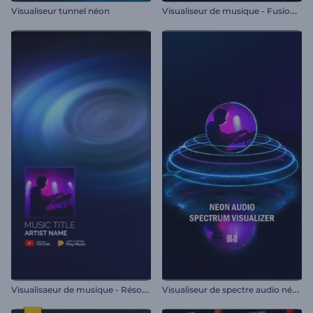
V
isualiseur de musique - Fusion cosmique
Visualiseur tunnel néon
V
isualisaeur de musique - Résonance sonore
V
isualiseur de spectre audio néon