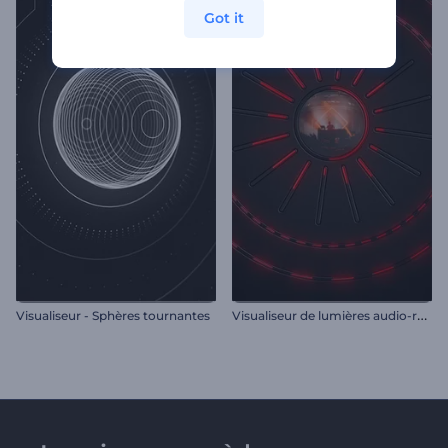
Got it
V
isualiseur de lumières audio-réactives
Visualiseur - Sphères tournantes