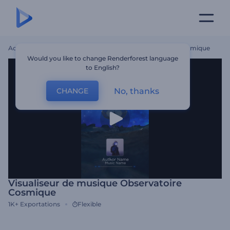
Accueil
Modèles
Visualiseur De Musique Observatoire Cosmique
Would you like to change Renderforest language
to English?
No, thanks
CHANGE
Visualiseur de musique Observatoire
Cosmique
1K+
Exportations
Flexible