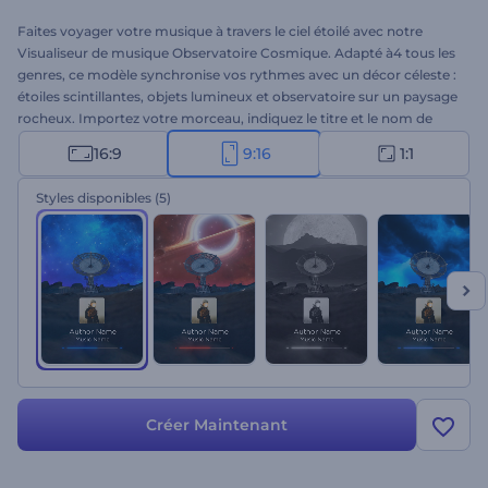
Faites voyager votre musique à travers le ciel étoilé avec notre
Visualiseur de musique Observatoire Cosmique. Adapté à4 tous les
genres, ce modèle synchronise vos rythmes avec un décor céleste :
étoiles scintillantes, objets lumineux et observatoire sur un paysage
rocheux. Importez votre morceau, indiquez le titre et le nom de
l’artiste, et présentez votre musique avec des visuels saisissants.
16:9
9:16
1:1
Que vous soyez musicien, DJ ou amateur de musique, ce
visualiseur est l’outil idéal pour amplifier la portée de vos créations.
Styles disponibles
(5)
Lancez-vous dès maintenant !
Créer Maintenant