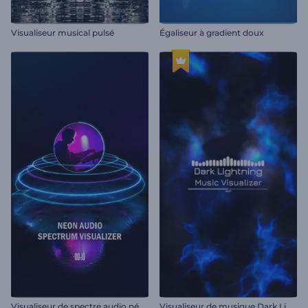
Visualiseur musical pulsé
Égaliseur à gradient doux
V
isualiseur de spectre audio néon
V
isualiseur de musique Dark Lightning