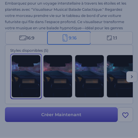
Embarquez pour un voyage interstellaire à travers les étoiles et les
planètes avec "Visualiseur Musical Balade Galactique." Regardez
votre morceau prendre vie sur le tableau de bord d’une voiture
futuriste qui file dans l’espace profond. Ce visualiseur transforme
votre musique en une balade hypnotique—idéal pour les genres
électronique, techno, ambient, chillwave, et plus encore. Téléversez
16:9
9:16
1:1
votre piste, personnalisez les noms de l’artiste et du morceau, et
laissez votre musique traverser l’univers. Créez-le maintenant !
Styles disponibles
(5)
Créer Maintenant