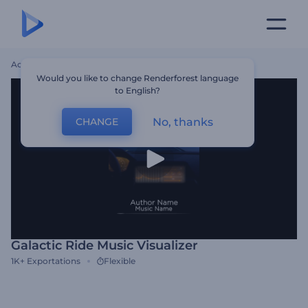
Accueil
Modèles
Galactic Ride Music Visualizer
Would you like to change Renderforest language
to English?
No, thanks
CHANGE
Galactic Ride Music Visualizer
1K+
Exportations
Flexible