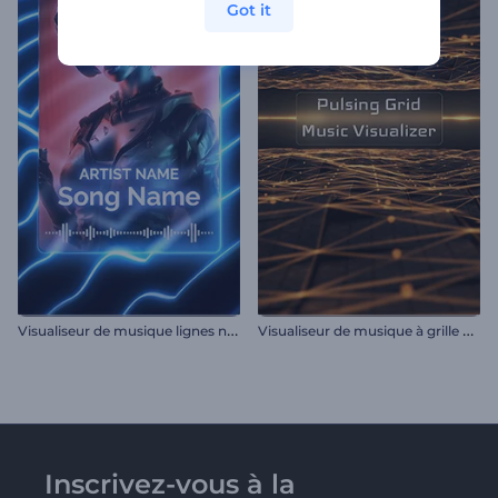
Got it
V
isualiseur de musique lignes néon
V
isualiseur de musique à grille pulsante
Inscrivez-vous à la