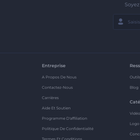
Soyez 
Entreprise
Ress
A Propos De Nous
Outil
Contactez-Nous
Blog
Carrières
Caté
Aide Et Soutien
Vidé
Programme D'affiliation
Logo
Politique De Confidentialité
Conc
Termes Et Conditions