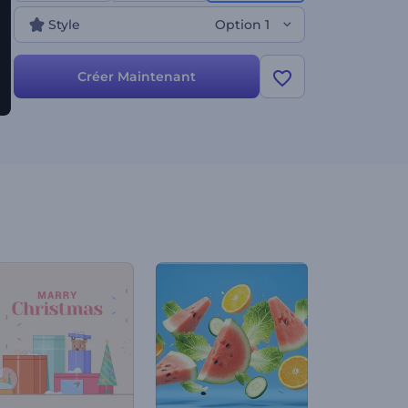
techniques, et bien plus encore. Créez une
Style
Option 1
introduction impressionnante dès aujourd'hui !
Créer Maintenant