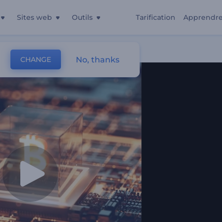
Sites web
Outils
Tarification
Apprendr
No, thanks
CHANGE