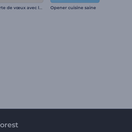
Carte de vœux avec les cadeaux de Noël
Opener cuisine saine
orest