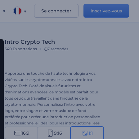
e
Se connecter
Inscrivez-vous
Intro Crypto Tech
340
Exportations
7 secondes
Apportez une touche de haute technologie à vos
vidéos sur les cryptomonnaies avec notre intro
Crypto Tech. Doté de visuels futuristes et
d'animations avancées, ce modèle est parfait pour
tous ceux qui travaillent dans l'industrie de la
crypto-monnaie. Personnalisez l'intro avec votre
logo, votre slogan et votre musique de fond
préférée pour créer une introduction personnalisée
et professionnelle. Idéal pour les introductions liées
aux crypto-monnaies, les projets de blockchain, les
16:9
9:16
1:1
annonces d'ICO, les ouvertures de présentations