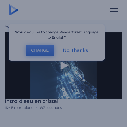
Accueil
Modèles
Intro D'eau En Cristal
Would you like to change Renderforest language
to English?
No, thanks
CHANGE
Intro d'eau en cristal
1K+
Exportations
7 secondes