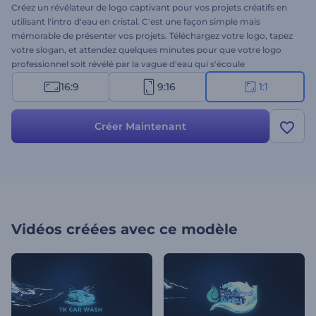
Créez un révélateur de logo captivant pour vos projets créatifs en
utilisant l'intro d'eau en cristal. C'est une façon simple mais
mémorable de présenter vos projets. Téléchargez votre logo, tapez
votre slogan, et attendez quelques minutes pour que votre logo
professionnel soit révélé par la vague d'eau qui s'écoule
rapidement. Parfait pour les promotions de produits, les
16:9
9:16
1:1
introductions d'entreprises, les ouvertures de présentations, les
publicités télévisées, et plus encore. Faites un pas de plus pour
rendre votre marque plus reconnaissable grâce à ce modèle inspiré
Créer Maintenant
de la nature. Essayez-le maintenant !
Vidéos créées avec ce modèle