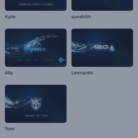
Kylie
sunshith
Ally
Leonardo
Tom