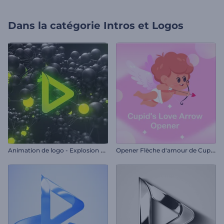
Dans la catégorie
Intros et Logos
A
nimation de logo - Explosion moléculaire
O
pener Flèche d'amour de Cupidon