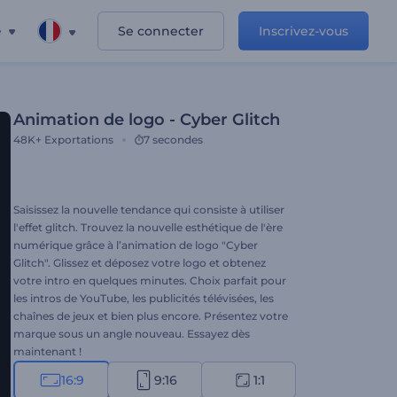
e
Se connecter
Inscrivez-vous
Animation de logo - Cyber Glitch
48K+
Exportations
7 secondes
Saisissez la nouvelle tendance qui consiste à utiliser
l'effet glitch. Trouvez la nouvelle esthétique de l'ère
numérique grâce à l’animation de logo "Cyber
Glitch". Glissez et déposez votre logo et obtenez
votre intro en quelques minutes. Choix parfait pour
les intros de YouTube, les publicités télévisées, les
chaînes de jeux et bien plus encore. Présentez votre
marque sous un angle nouveau. Essayez dès
maintenant !
16:9
9:16
1:1