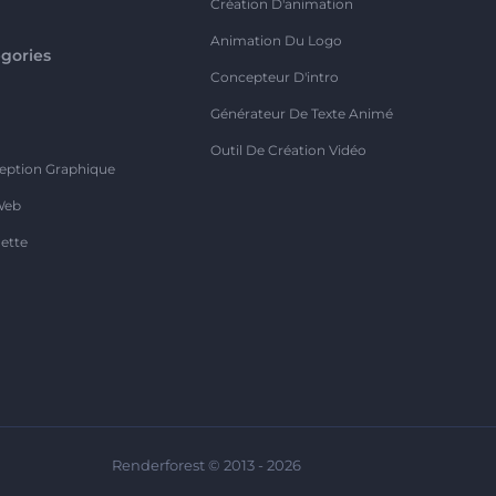
Création D'animation
Animation Du Logo
gories
Concepteur D'intro
o
Générateur De Texte Animé
Outil De Création Vidéo
eption Graphique
Web
ette
Renderforest © 2013 - 2026