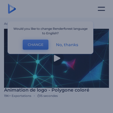
Accueil
Modèles
Animation De Logo - Polygone Coloré
Would you like to change Renderforest language
to English?
No, thanks
CHANGE
Animation de logo - Polygone coloré
19K+
Exportations
15 secondes