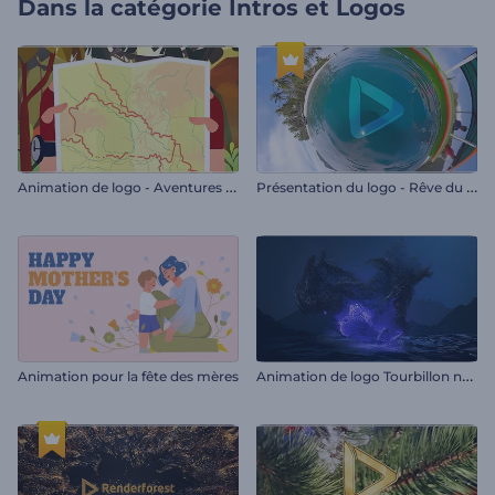
Dans la catégorie
Intros et Logos
A
nimation de logo - Aventures du randonneur
P
résentation du logo - Rêve du voyageur
A
nimation de logo Tourbillon nocturne
Animation pour la fête des mères