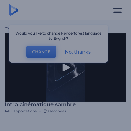
Accueil
Modèles
Intro Cinématique Sombre
Would you like to change Renderforest language
to English?
No, thanks
CHANGE
Intro cinématique sombre
14K+
Exportations
9 secondes