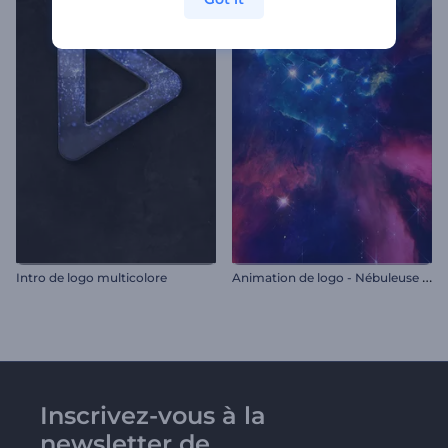
A
nimation de logo - Nébuleuse incandescente
Intro de logo multicolore
Inscrivez-vous à la
newsletter de