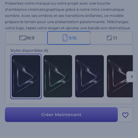
Présentez votre marque ou votre projet avec une touche
d'ambiance cinématographique grâce à notre Intro cinématique
sombre. Avec ses ombres et ses transitions brillantes, ce modèle
prépare le terrain pour une présentation passionnante. Téléchargez
votre logo, tapez votre slogan et ajoutez une bande son dramatique
pour créer une ouverture mémorable. Idéal pour les promotions
16:9
9:16
1:1
d'entreprises ou de services, les intros ou outros de chaînes, les
ouvertures cinématographiques, etc. Créez dès maintenant et
Styles disponibles
(6)
captez l'attention de votre public dès le premier instant !
Créer Maintenant