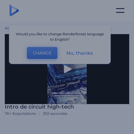
Accueil
Modèles
Intro De Circuit High-Tech
Would you like to change Renderforest language
to English?
No, thanks
CHANGE
Intro de circuit high-tech
7K+
Exportations
12 secondes