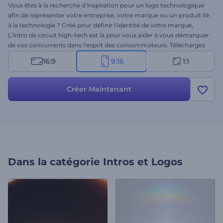
Vous êtes à la recherche d'inspiration pour un logo technologique
afin de représenter votre entreprise, votre marque ou un produit lié
à la technologie ? Créé pour définir l'identité de votre marque,
L'intro de circuit high-tech est là pour vous aider à vous démarquer
de vos concurrents dans l'esprit des consommateurs. Téléchargez
votre logo, tapez votre slogan, et attendez quelques minutes pour
16:9
9:16
1:1
obtenir votre superbe animation de logo. Parfait pour les
promotions de produits technologiques, les présentations
d'entreprises, les publicités télévisées, les intros de chaînes, et bien
Créer Maintenant
plus encore. Ne ratez pas l'occasion de laisser une impression
durable à tous ceux qui regardent la révélation de votre logo.
Essayez-le tout de suite !
Dans la catégorie
Intros et Logos