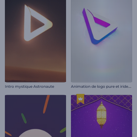
A
nimation de logo pure et iridescente
Intro mystique Astronaute