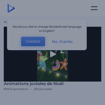
Accueil
Modèles
Animations Joviales De Noël
Would you like to change Renderforest language
to English?
No, thanks
CHANGE
Animations joviales de Noël
808
Exportations
9 secondes