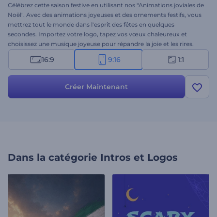
Célébrez cette saison festive en utilisant nos "Animations joviales de
Noël". Avec des animations joyeuses et des ornements festifs, vous
mettrez tout le monde dans l'esprit des fêtes en quelques
secondes. Importez votre logo, tapez vos vœux chaleureux et
choisissez une musique joyeuse pour répandre la joie et les rires.
Parfait pour les vidéos de bienvenue, les introductions de logos de
16:9
9:16
1:1
vacances, les annonces spéciales, les promotions saisonnières, etc.
Créez dès maintenant et rendez ce Noël très spécial !
Créer Maintenant
Dans la catégorie
Intros et Logos