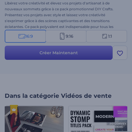
Libérez votre créativité et élevez vos projets d'artisanat à de
nouveaux sommets grâce à ce pack promotionnel DIY Crafts.
Présentez vos projets avec style et laissez votre créativité
s'exprimer grâce à des scènes captivantes et des transitions
éclatantes. Ce pack polyvalent est indispensable pour tous les
amateurs de bricolage et les entreprises d'artisanat, car il vous
16:9
9:16
1:1
permet de créer un contenu unique et captivant en quelques
minutes. Sélectionnez les scènes qui correspondent le mieux à vos
idées, tapez vos textes promotionnels, choisissez une musique de
Créer Maintenant
fond dans notre bibliothèque musicale ou téléchargez votre voix
off. Essayez dès maintenant et voyez vos créations prendre vie dans
ce remarquable modèle !
Dans la catégorie
Vidéos de vente