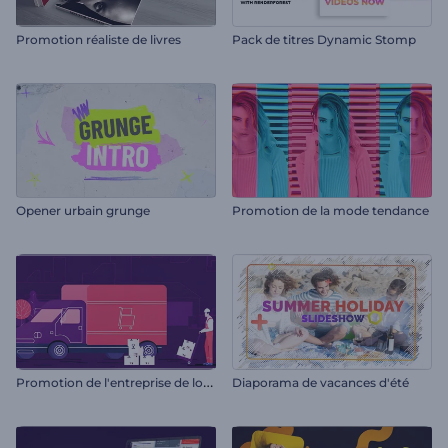
Promotion réaliste de livres
Pack de titres Dynamic Stomp
Opener urbain grunge
Promotion de la mode tendance
P
romotion de l'entreprise de logistique
Diaporama de vacances d'été