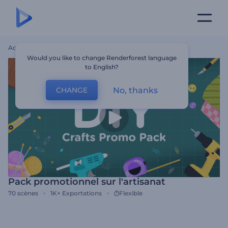
Accueil
Modèles
Pack Promotionnel Sur L'artisanat
Would you like to change Renderforest language
to English?
No, thanks
CHANGE
Pack promotionnel sur l'artisanat
70
scènes
1K+
Exportations
Flexible