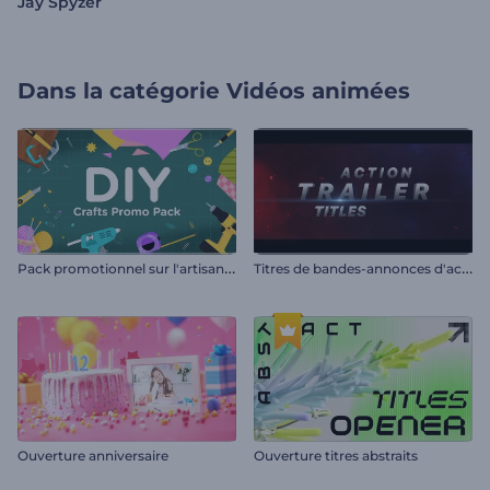
Jay Spyzer
Dans la catégorie
Vidéos animées
P
ack promotionnel sur l'artisanat
T
itres de bandes-annonces d'action
Ouverture anniversaire
Ouverture titres abstraits