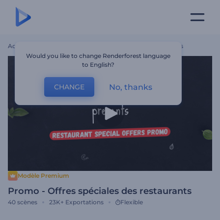
Accueil
Modèles
Promo - Offres Spéciales Des Restaurants
Would you like to change Renderforest language
to English?
No, thanks
CHANGE
Modèle Premium
Promo - Offres spéciales des restaurants
40
scènes
23K+
Exportations
Flexible