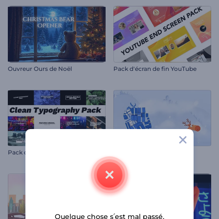
Ouvreur Ours de Noël
Pack d'écran de fin YouTube
Pack de typographie simple
Intro - Cerf de Noël
Quelque chose s՛est mal passé.