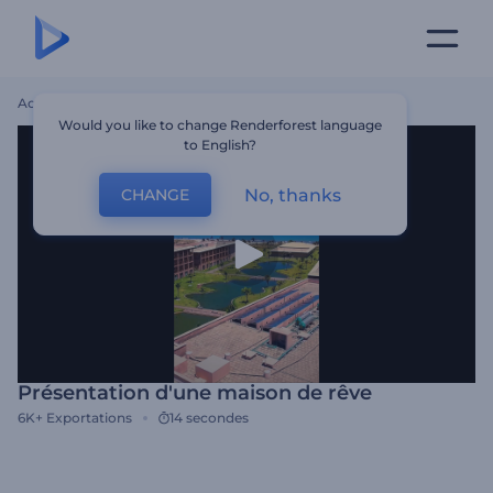
Accueil
Modèles
Présentation D'une Maison De Rêve
Would you like to change Renderforest language
to English?
No, thanks
CHANGE
Présentation d'une maison de rêve
6K+
Exportations
14 secondes