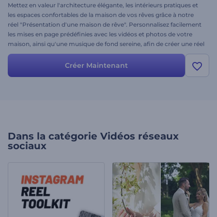
Mettez en valeur l'architecture élégante, les intérieurs pratiques et
les espaces confortables de la maison de vos rêves grâce à notre
réel "Présentation d'une maison de rêve". Personnalisez facilement
les mises en page prédéfinies avec les vidéos et photos de votre
maison, ainsi qu'une musique de fond sereine, afin de créer une réel
qui capte l'attention. Idéal pour les promotions immobilières, les
visites de maisons ou les mises en valeur personnelles, ce modèle
Créer Maintenant
fera la promotion de votre propriété comme jamais auparavant.
Créez-le et partagez-le sur tous vos réseaux sociaux dès
maintenant !
Dans la catégorie
Vidéos réseaux
sociaux