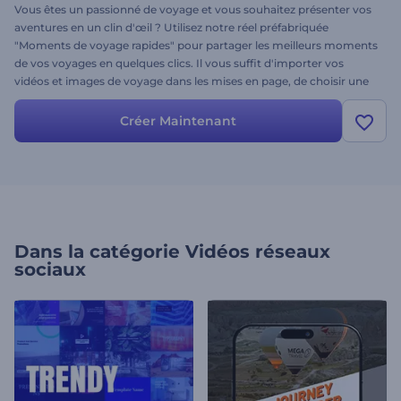
Vous êtes un passionné de voyage et vous souhaitez présenter vos
aventures en un clin d'œil ? Utilisez notre réel préfabriquée
"Moments de voyage rapides" pour partager les meilleurs moments
de vos voyages en quelques clics. Il vous suffit d'importer vos
vidéos et images de voyage dans les mises en page, de choisir une
musique de fond entraînante et de regarder les transitions
dynamiques donner vie à vos souvenirs. Créez dès maintenant et
Créer Maintenant
laissez le monde voir vos moments de voyage inoubliables !
Dans la catégorie
Vidéos réseaux
sociaux