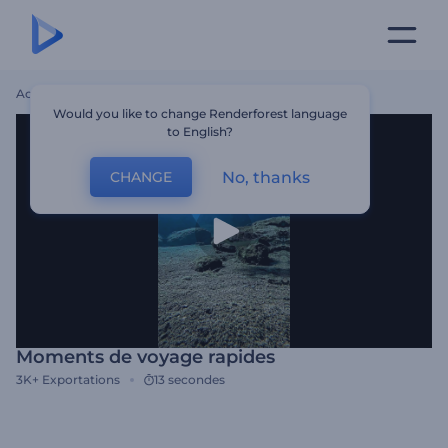
Accueil
Modèles
Moments De Voyage Rapides
Would you like to change Renderforest language
to English?
No, thanks
CHANGE
Moments de voyage rapides
3K+
Exportations
13 secondes