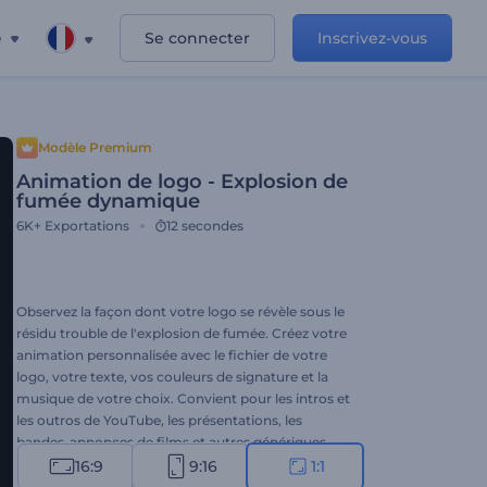
e
Se connecter
Inscrivez-vous
Modèle Premium
Animation de logo - Explosion de
fumée dynamique
6K+
Exportations
12 secondes
Observez la façon dont votre logo se révèle sous le
résidu trouble de l'explosion de fumée. Créez votre
animation personnalisée avec le fichier de votre
logo, votre texte, vos couleurs de signature et la
musique de votre choix. Convient pour les intros et
les outros de YouTube, les présentations, les
bandes-annonces de films et autres génériques
cinématographiques. Créez une animation
16:9
9:16
1:1
enfumée de votre logo dès aujourd'hui !