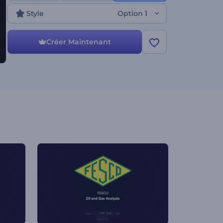
Style
Option 1
Créer Maintenant