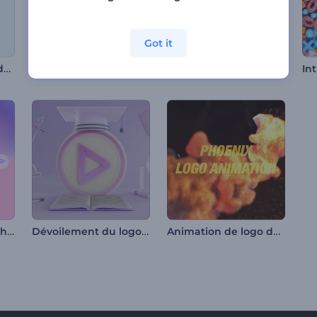
Got it
Animation ludique du logo
Animations Halloween effrayantes
Animation de logo - Particules ambiantes
Intro onglet recherche sur le web
Dévoilement du logo de l'éducation
Animation de logo de Phoenix