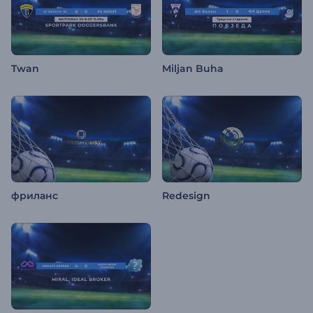
Twan
Miljan Buha
фриланс
Redesign