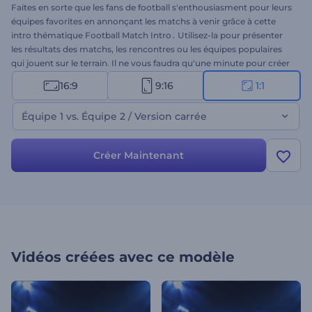
Faites en sorte que les fans de football s'enthousiasment pour leurs
équipes favorites en annonçant les matchs à venir grâce à cette
intro thématique Football Match Intro․ Utilisez-la pour présenter
les résultats des matchs, les rencontres ou les équipes populaires
qui jouent sur le terrain. Il ne vous faudra qu'une minute pour créer
votre intro professionnelle en insérant les fichiers des logos des
16:9
9:16
1:1
clubs en jeu, les dates des matchs et une chanson assortie pour
enthousiasmer les foules. Parfaitement adapté aux intros de
Équipe 1 vs. Équipe 2 / Version carrée
matchs, aux publicités télévisées, aux intros de chaînes, et plus
encore. 3, 2, 1, c'est prêt, c'est parti ! Essayez-le maintenant !
Créer Maintenant
Vidéos créées avec ce modèle