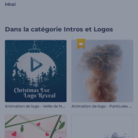
Miral
Dans la catégorie
Intros et Logos
A
nimation de logo - Veille de Noël
A
nimation de logo - Particules scintillantes