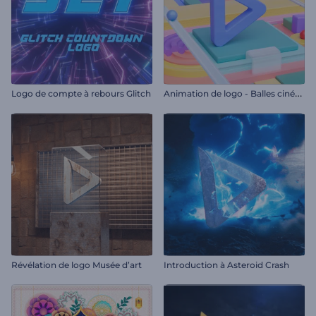
A
nimation de logo - Balles cinétiques
Logo de compte à rebours Glitch
Révélation de logo Musée d’art
Introduction à Asteroid Crash