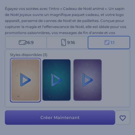
Égayez vos soirées avec l'intro « Cadeau de Noël animé ». Un sapin
de Noël joyeux ouvre un magnifique paquet cadeau, et votre logo
apparaît, parsemé de cannes de Noël et de paillettes. Conçue pour
capturer la magie et l'effervescence de Noël, elle est idéale pour vos
promotions saisonnières, vos messages de fin d'année et vos
publications sur les réseaux sociaux. La personnalisation est ultra-
16:9
9:16
1:1
rapide : importez votre logo, saisissez votre message, choisissez une
musique et sélectionnez votre palette de couleurs préférée. Créez
Styles disponibles
(3)
dès maintenant !
Créer Maintenant