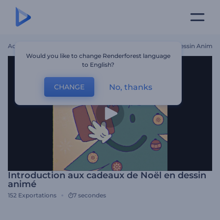
Accueil
Modèles
Introduction Aux Cadeaux De Noël En Dessin Animé
Would you like to change Renderforest language
to English?
No, thanks
CHANGE
Introduction aux cadeaux de Noël en dessin
animé
152
Exportations
7 secondes