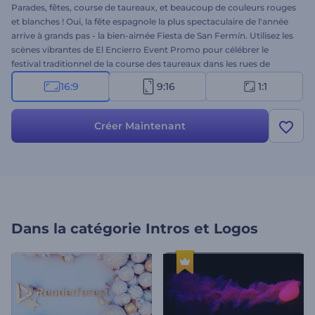
Parades, fêtes, course de taureaux, et beaucoup de couleurs rouges
et blanches ! Oui, la fête espagnole la plus spectaculaire de l'année
arrive à grands pas - la bien-aimée Fiesta de San Fermín. Utilisez les
scènes vibrantes de El Encierro Event Promo pour célébrer le
festival traditionnel de la course des taureaux dans les rues de
Pampelune. Insérez votre logo et ajoutez votre message de vœux
16:9
9:16
1:1
pour obtenir votre vidéo spéciale en quelques minutes. Parfait pour
les intros de vacances, les vidéos de vœux, les invitations à des
célébrations, les ouvertures de présentation, et bien plus encore.
Créer Maintenant
Essayez-le maintenant !
Dans la catégorie
Intros et Logos