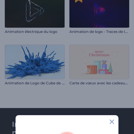
A
nimation de logo - Traces de lumière
Animation électrique du logo
A
nimation de Logo de Cube de Fumée qui s'Effondre
C
arte de vœux avec les cadeaux de Noël
Inscrivez-vous à la
newsletter de