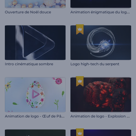
A
nimation énigmatique du logo en fumée
Ouverture de Noël douce
Intro cinématique sombre
Logo high-tech du serpent
A
nimation de logo - Œuf de Pâques floral
A
nimation de logo - Explosion de feu