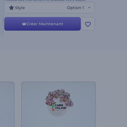
avec une animation de logo accrocheuse.
Style
Option 1
Créer Maintenant