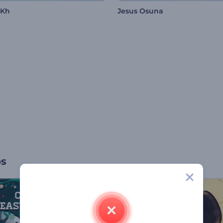
 Kh
Jesus Osuna
os