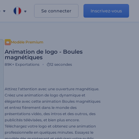
e
Se connecter
Inscrivez-vous
Modèle Premium
Animation de logo - Boules
magnétiques
89K+
Exportations
12 secondes
Attirez l'attention avec une ouverture magnétique.
Créez une animation de logo dynamique et
élégante avec cette animation Boules magnétiques
et entrez fièrement dans le monde des
présentations vidéo, des intros et des outros, des
publicités télévisées, et bien plus encore.
Téléchargez votre logo et obtenez une animation
professionnelle en quelques minutes. Essayez le
modèle dès maintenant et séduisez votre public