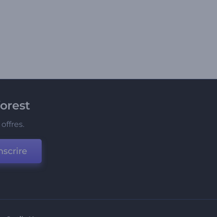
orest
offres.
nscrire