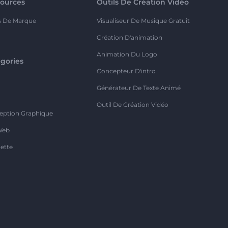
ources
Outils De Création Vidéo
s De Marque
Visualiseur De Musique Gratuit
Création D'animation
Animation Du Logo
gories
Concepteur D'intro
o
Générateur De Texte Animé
Outil De Création Vidéo
eption Graphique
Web
ette