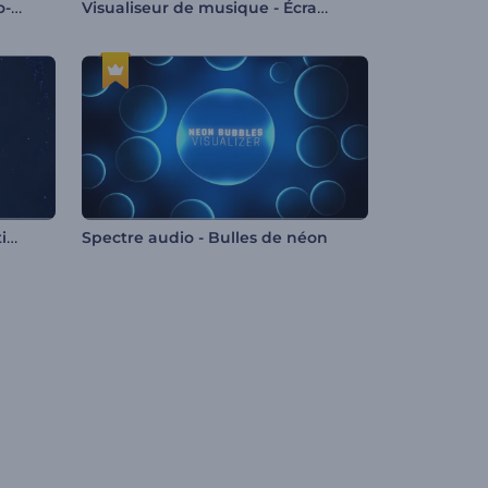
Visualiseur de lumières audio-réactives
Visualiseur de musique - Écran LCD
Visualiseur - Impulsions cinétiques
Spectre audio - Bulles de néon