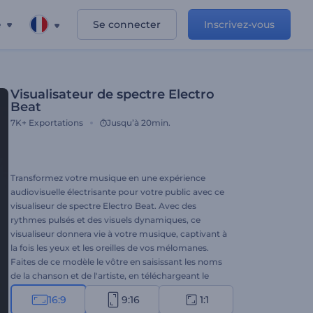
e
Se connecter
Inscrivez-vous
Visualisateur de spectre Electro
Beat
7K+
Exportations
Jusqu’à 20min.
Transformez votre musique en une expérience
audiovisuelle électrisante pour votre public avec ce
visualiseur de spectre Electro Beat. Avec des
rythmes pulsés et des visuels dynamiques, ce
visualiseur donnera vie à votre musique, captivant à
la fois les yeux et les oreilles de vos mélomanes.
Faites de ce modèle le vôtre en saisissant les noms
de la chanson et de l'artiste, en téléchargeant le
morceau de musique, en choisissant parmi les
16:9
9:16
1:1
options de couleur, et vous avez terminé. Parfait