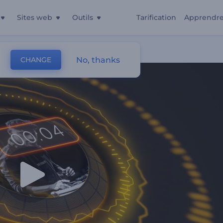
Sites web
Outils
Tarification
Apprendr
No, thanks
CHANGE