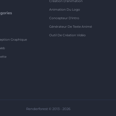
Création D'animation
Animation Du Logo
gories
Concepteur D'intro
o
Générateur De Texte Animé
Outil De Création Vidéo
eption Graphique
Web
ette
Renderforest © 2013 - 2026