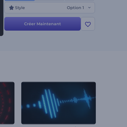
pour les vidéos musicales, les performances en
Style
Option 1
direct et les promotions musicales sur les médias
sociaux, il offre une façon unique de présenter vos
morceaux. Commencez dès aujourd'hui !
Créer Maintenant