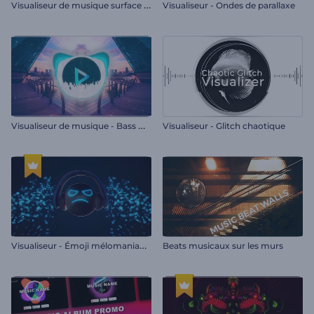
V
isualiseur de musique surface de Mars
Visualiseur - Ondes de parallaxe
V
isualiseur de musique - Bass Drops
Visualiseur - Glitch chaotique
V
isualiseur - Émoji mélomaniaque
Beats musicaux sur les murs