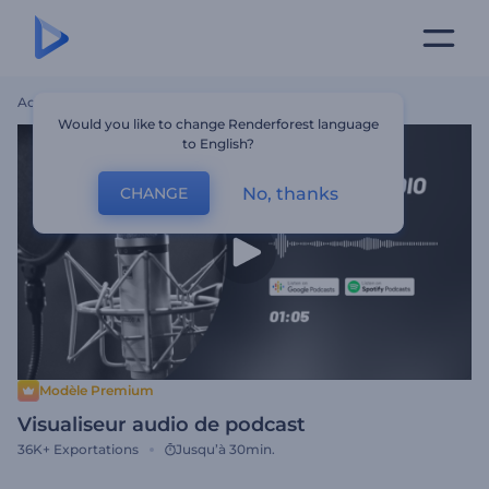
Accueil
Modèles
Visualiseur Audio De Podcast
Would you like to change Renderforest language
to English?
No, thanks
CHANGE
Modèle Premium
Visualiseur audio de podcast
36K+
Exportations
Jusqu’à 30min.