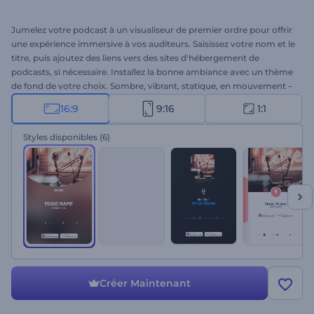
Jumelez votre podcast à un visualiseur de premier ordre pour offrir
une expérience immersive à vos auditeurs. Saisissez votre nom et le
titre, puis ajoutez des liens vers des sites d'hébergement de
podcasts, si nécessaire. Installez la bonne ambiance avec un thème
de fond de votre choix. Sombre, vibrant, statique, en mouvement –
le Visualiseur audio de podcast dispose de tout ce qu'il faut. Parfait
16:9
9:16
1:1
pour les podcasts et autres projets de voix off. Essayez-le donc dès
maintenant !
Styles disponibles
(6)
Créer Maintenant