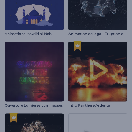
A
nimation de logo - Éruption de la sphère
Animations Mawlid al-Nabi
Ouverture Lumières Lumineuses
Intro Panthère Ardente