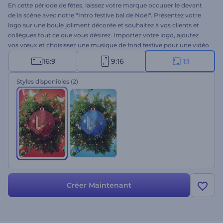
En cette période de fêtes, laissez votre marque occuper le devant
de la scène avec notre "Intro festive bal de Noël". Présentez votre
logo sur une boule joliment décorée et souhaitez à vos clients et
collègues tout ce que vous désirez. Importez votre logo, ajoutez
vos vœux et choisissez une musique de fond festive pour une vidéo
de vacances unique. Que vous souhaitiez des vœux joyeux, des
16:9
9:16
1:1
promotions de vacances, des annonces spéciales ou des invitations
à des événements, ce modèle est un choix parfait. Essayez-le dès
Styles disponibles
(2)
maintenant !
Créer Maintenant