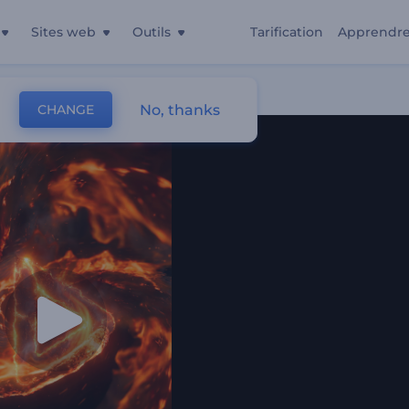
Sites web
Outils
Tarification
Apprendr
No, thanks
CHANGE