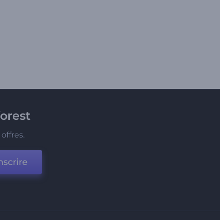
orest
offres.
nscrire