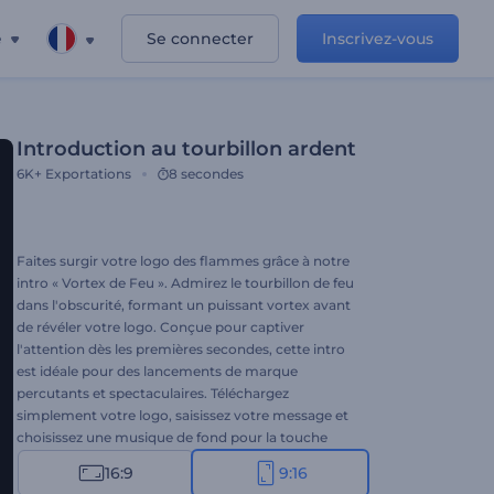
e
Se connecter
Inscrivez-vous
Introduction au tourbillon ardent
6K+
Exportations
8 secondes
Faites surgir votre logo des flammes grâce à notre
intro « Vortex de Feu ». Admirez le tourbillon de feu
dans l'obscurité, formant un puissant vortex avant
de révéler votre logo. Conçue pour captiver
l'attention dès les premières secondes, cette intro
est idéale pour des lancements de marque
percutants et spectaculaires. Téléchargez
simplement votre logo, saisissez votre message et
choisissez une musique de fond pour la touche
finale. Créez dès maintenant et voyez votre logo
16:9
9:16
jaillir des flammes !