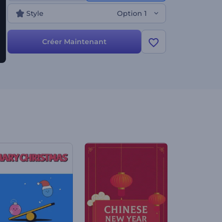
Style
Option 1
Créer Maintenant