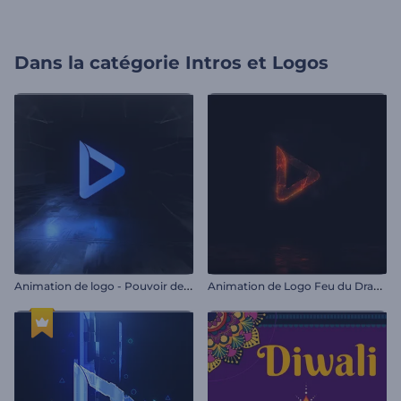
Dans la catégorie
Intros et Logos
A
nimation de logo - Pouvoir des ténèbres
A
nimation de Logo Feu du Dragon