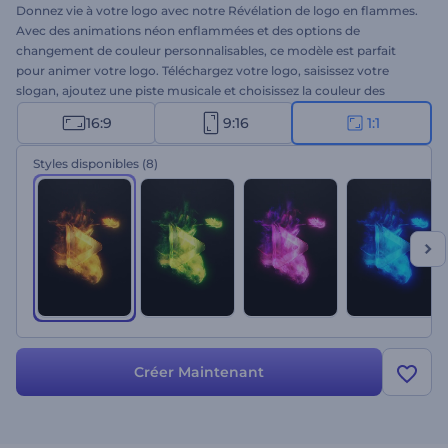
Donnez vie à votre logo avec notre Révélation de logo en flammes.
Avec des animations néon enflammées et des options de
changement de couleur personnalisables, ce modèle est parfait
pour animer votre logo. Téléchargez votre logo, saisissez votre
slogan, ajoutez une piste musicale et choisissez la couleur des
flammes pour s'adapter au style de votre marque. Idéal pour les
16:9
9:16
1:1
introductions de chaînes de gaming, les présentations dynamiques,
les vidéos promotionnelles, les lancements de produits, les
Styles disponibles
(8)
introductions d'événements, et plus encore. Créez dès maintenant
et mettez le feu à vos vidéos aujourd'hui !
Créer Maintenant