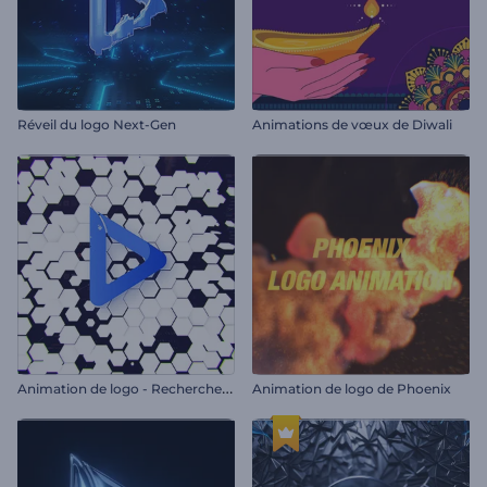
Réveil du logo Next-Gen
Animations de vœux de Diwali
A
nimation de logo - Recherche sur le web
Animation de logo de Phoenix