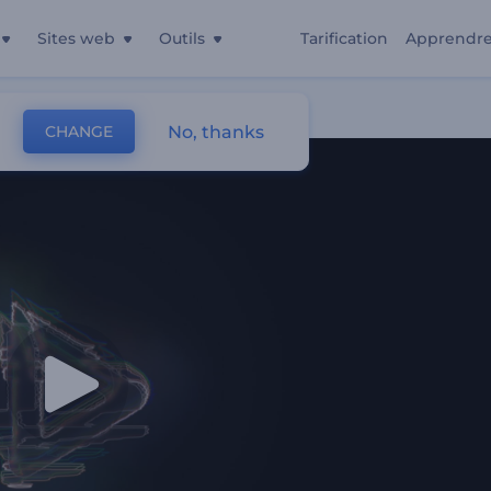
Sites web
Outils
Tarification
Apprendr
No, thanks
CHANGE