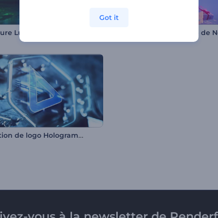
Got it
Ouverture Lumières Lumineuses
Boule à neige magique de N
Animation de logo Hologramme souterrain
rivez-vous à la newsletter de Renderf