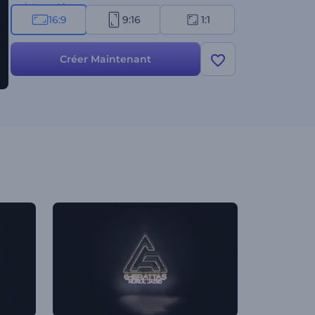
maintenant !
16:9
9:16
1:1
Créer Maintenant