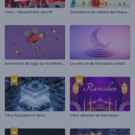
S
alutations en rubans de Pâques 3D
Intro - Mouvement sportif
A
nimation de logo sur le thème du cinéma
Ouverture de Ramadan cristal
Intro futuriste Hi-Tech
Intro vibrante de Ramadan