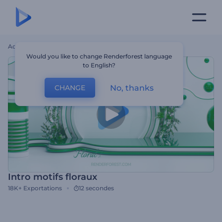
Accueil
Modèles
Intro Motifs Floraux
Would you like to change Renderforest language
to English?
No, thanks
CHANGE
Intro motifs floraux
18K+
Exportations
12 secondes