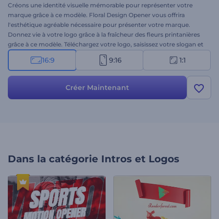
Créons une identité visuelle mémorable pour représenter votre
marque grâce à ce modèle. Floral Design Opener vous offrira
l'esthétique agréable nécessaire pour présenter votre marque.
Donnez vie à votre logo grâce à la fraîcheur des fleurs printanières
grâce à ce modèle. Téléchargez votre logo, saisissez votre slogan et
attendez quelques minutes pour obtenir une animation de logo
16:9
9:16
1:1
professionnelle digne d'admiration. Idéal pour les studios de design
floral, les promotions de fleuristes, les présentations d'organisation
de mariages, et bien plus encore. Essayez-le dès maintenant !
Créer Maintenant
Dans la catégorie
Intros et Logos