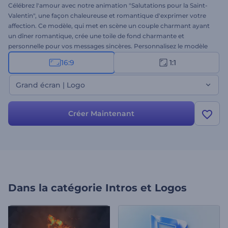
Célébrez l'amour avec notre animation "Salutations pour la Saint-
Valentin", une façon chaleureuse et romantique d'exprimer votre
affection. Ce modèle, qui met en scène un couple charmant ayant
un dîner romantique, crée une toile de fond charmante et
personnelle pour vos messages sincères. Personnalisez le modèle
avec vos vœux, votre musique de fond et votre voix off pour créer
16:9
1:1
un message unique et mémorable pour la Saint-Valentin. Ce
modèle est parfait pour envoyer des vœux à votre proche ou pour
Grand écran | Logo
partager des messages festifs sur vos réseaux sociaux. Créez dès
maintenant et répandez l'amour !
Créer Maintenant
Dans la catégorie
Intros et Logos