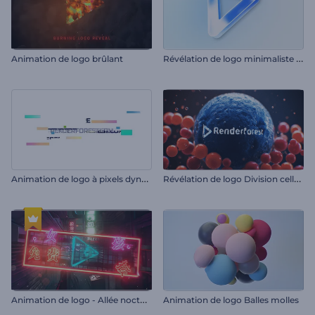
R
évélation de logo minimaliste et brillant
Animation de logo brûlant
A
nimation de logo à pixels dynamiques
R
évélation de logo Division cellulaire
A
nimation de logo - Allée nocturne
Animation de logo Balles molles