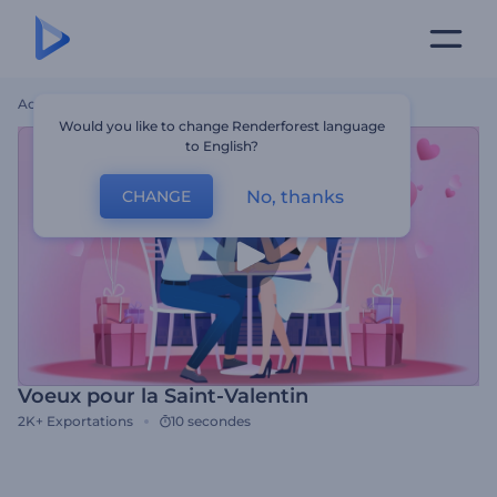
Accueil
Modèles
Voeux Pour La Saint-Valentin
Would you like to change Renderforest language
to English?
No, thanks
CHANGE
Voeux pour la Saint-Valentin
2K+
Exportations
10 secondes