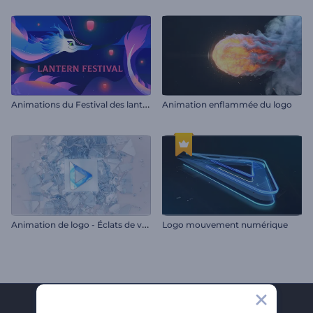
A
nimations du Festival des lanternes
Animation enflammée du logo
A
nimation de logo - Éclats de verre brisé
Logo mouvement numérique